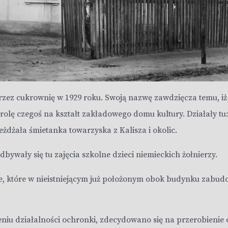
ez cukrownię w 1929 roku. Swoją nazwę zawdzięcza temu, iż d
lę czegoś na kształt zakładowego domu kultury. Działały tu: c
eżdżała śmietanka towarzyska z Kalisza i okolic.
dbywały się tu zajęcia szkolne dzieci niemieckich żołnierzy.
e, które w nieistniejącym już położonym obok budynku zabud
niu działalności ochronki, zdecydowano się na przerobienie 