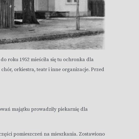
o roku 1952 mieściła się tu ochronka dla
hór, orkiestra, teatr i inne organizacje. Przed
owań majątku prowadziły piekarnię dla
części pomieszczeń na mieszkania. Zostawiono